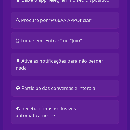
📱 Baixe o app Telegram no seu dispositivo
🔍 Procure por "@66AA APPOficial"
👆 Toque em "Entrar" ou "Join"
🔔 Ative as notificações para não perder
nada
💬 Participe das conversas e interaja
🎁 Receba bônus exclusivos
automaticamente