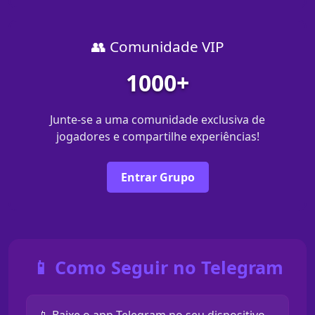
👥 Comunidade VIP
1000+
Junte-se a uma comunidade exclusiva de
jogadores e compartilhe experiências!
Entrar Grupo
📱 Como Seguir no Telegram