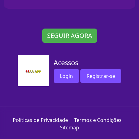
SEGUIR AGORA
Acessos
Login
Registrar-se
Políticas de Privacidade
Termos e Condições
Sitemap