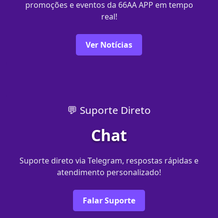
promoções e eventos da 66AA APP em tempo
real!
Ver Notícias
💬 Suporte Direto
Chat
Suporte direto via Telegram, respostas rápidas e
atendimento personalizado!
Falar Suporte