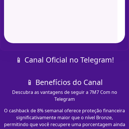
📱 Canal Oficial no Telegram!
📱 Benefícios do Canal
Descubra as vantagens de seguir a 7M7 Com no
Telegram
O cashback de 8% semanal oferece proteção financeira
significativamente maior que o nível Bronze,
permitindo que você recupere uma porcentagem ainda