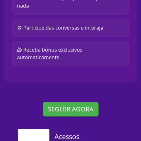
nada
💬 Participe das conversas e interaja
🎁 Receba bônus exclusivos
automaticamente
SEGUIR AGORA
Acessos