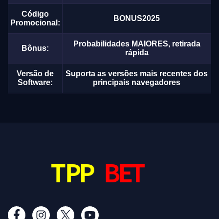
Código
BONUS2025
Promocional:
Probabilidades MAIORES, retirada
Bônus:
rápida
Versão de
Suporta as versões mais recentes dos
Software:
principais navegadores