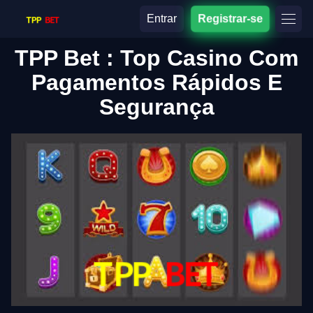
Entrar
Registrar-se
TPP Bet : Top Casino Com
Pagamentos Rápidos E
Segurança