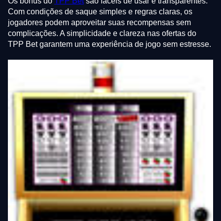
Os bônus do
TPP Bet
são fáceis de usar e transparentes.
Com condições de saque simples e regras claras, os
jogadores podem aproveitar suas recompensas sem
complicações. A simplicidade e clareza nas ofertas do
TPP Bet garantem uma experiência de jogo sem estresse.