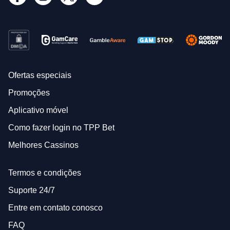
Ofertas especiais
Promoções
Aplicativo móvel
Como fazer login no TPP Bet
Melhores Cassinos
Termos e condições
Suporte 24/7
Entre em contato conosco
FAQ