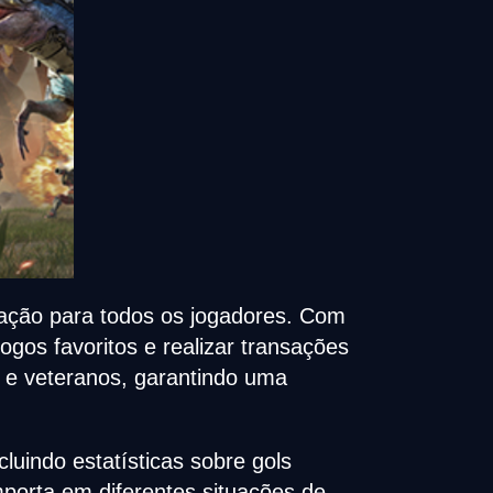
eração para todos os jogadores. Com
gos favoritos e realizar transações
s e veteranos, garantindo uma
luindo estatísticas sobre gols
porta em diferentes situações de