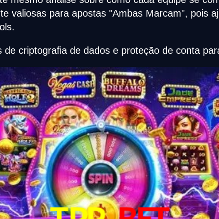
ente valiosas para apostas "Ambas Marcam", pois 
ols.
 de criptografia de dados e proteção de conta pa