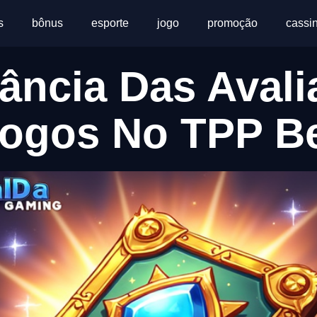
s
bônus
esporte
jogo
promoção
cassi
ância Das Aval
ogos No TPP B