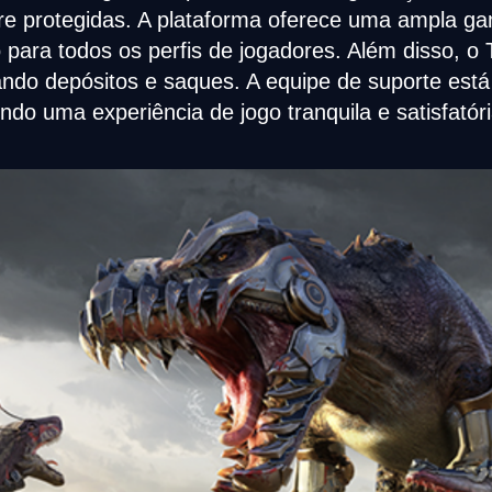
re protegidas. A plataforma oferece uma ampla ga
 para todos os perfis de jogadores. Além disso, 
ando depósitos e saques. A equipe de suporte está
do uma experiência de jogo tranquila e satisfatóri