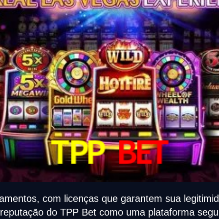
amentos, com licenças que garantem sua legitimi
 reputação do TPP Bet como uma plataforma segur