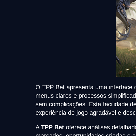
O TPP Bet apresenta uma interface de
menus claros e processos simplificad
sem complicações. Esta facilidade d
experiência de jogo agradável e des
A
TPP Bet
oferece análises detalhada
marcados, oportunidades criadas e 